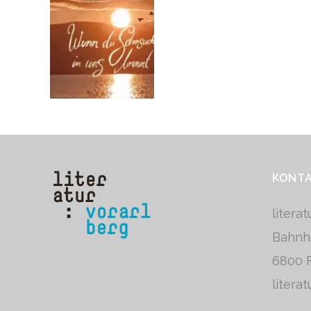
KONT
litera
Bahnh
6800 F
litera