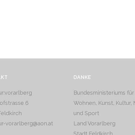
AKT
DANKE
tur:vorarlberg
Bundesministeriums für
ofstrasse 6
Wohnen, Kunst, Kultur,
eldkirch
und Sport
tur-vorarlberg@aon.at
Land Vorarlberg
Stadt Feldkirch