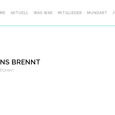
ME
AKTUELL
WAS WAR
MITGLIEDER
MUNDART
J
UNS BRENNT
tionen