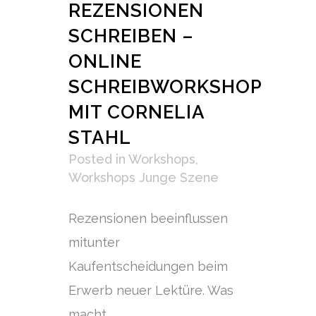
REZENSIONEN
SCHREIBEN –
ONLINE
SCHREIBWORKSHOP
MIT CORNELIA
STAHL
Posted
in
Workshops
,
Workshops Junge Szene
Rezensionen beeinflussen
mitunter
Kaufentscheidungen beim
Erwerb neuer Lektüre. Was
macht...