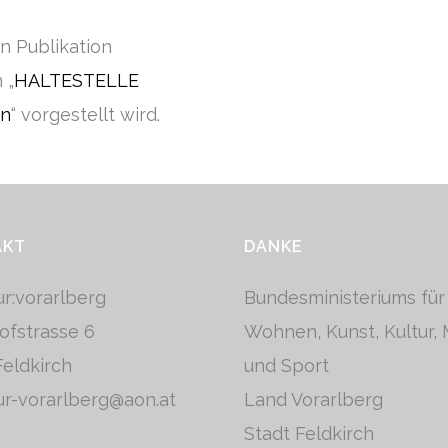
n Publikation
 „
HALTESTELLE
en
“ vorgestellt wird.
AKT
DANKE
tur:vorarlberg
Bundesministeriums für
ofstrasse 6
Wohnen, Kunst, Kultur,
eldkirch
und Sport
tur-vorarlberg@aon.at
Land Vorarlberg
Stadt Feldkirch