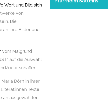
Pfarrheim Satteins
Wort und Bild sich
stwerke von
ein. Die
ren ihre Bilder und
r
vom Malgrund
ST“ auf die Auswahl
und/oder schaffen.
Maria Dörn in ihrer
Literat:innen Texte
xte an ausgewählten