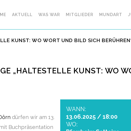
ME
AKTUELL
WAS WAR
MITGLIEDER
MUNDART
J
ELLE KUNST: WO WORT UND BILD SICH BERÜHREN
AGE „HALTESTELLE KUNST: WO W
WANN:
13.06.2025 / 18:00
Dörn
dürfen wir am 13.
WO:
 mit Buchpräsentation