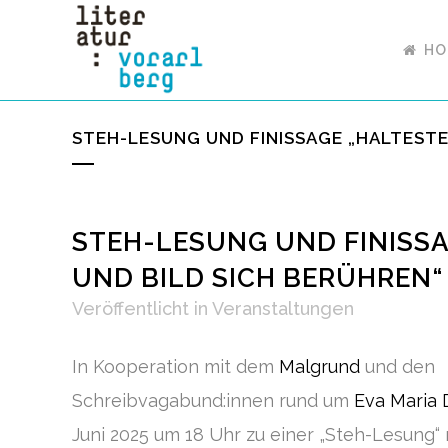
HO
STEH-LESUNG UND FINISSAGE „HALTEST
STEH-LESUNG UND FINISS
UND BILD SICH BERÜHREN“
Veröffentlicht
in
Veranstaltungen
In Kooperation mit dem
Malgrund
und den
Schreibvagabund:innen rund um
Eva Maria 
Juni 2025 um 18 Uhr zu einer „Steh-Lesung“