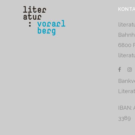
KONT
litera
Bahnh
6800 F
litera
Bankv
Litera
IBAN: 
3389