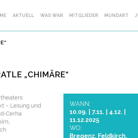
ME
AKTUELL
WAS WAR
MITGLIEDER
MUNDART
J
E“
ATLE „CHIMÄRE“
stheaters
WANN:
rkt – Lesung und
10.09. | 7.11. | 4.12. |
ld-Cerha
11.12.2025
irn,
WO:
ech
Bregenz, Feldkirch,