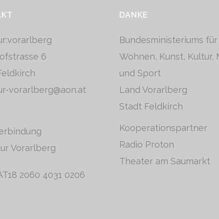
AKT
DANKE
tur:vorarlberg
Bundesministeriums für
ofstrasse 6
Wohnen, Kunst, Kultur,
eldkirch
und Sport
tur-vorarlberg@aon.at
Land Vorarlberg
Stadt Feldkirch
Kooperationspartner
erbindung
Radio Proton
tur Vorarlberg
Theater am Saumarkt
AT18 2060 4031 0206