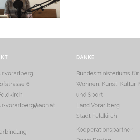
AKT
DANKE
tur:vorarlberg
Bundesministeriums für
ofstrasse 6
Wohnen, Kunst, Kultur,
eldkirch
und Sport
tur-vorarlberg@aon.at
Land Vorarlberg
Stadt Feldkirch
Kooperationspartner
erbindung