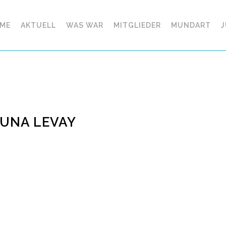
ME
AKTUELL
WAS WAR
MITGLIEDER
MUNDART
J
LUNA LEVAY