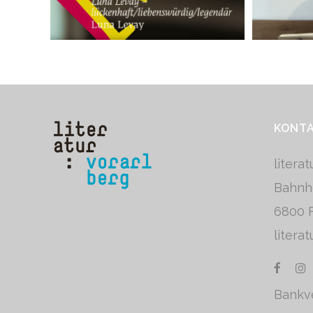
KONT
litera
Bahnh
6800 F
litera
Bankv