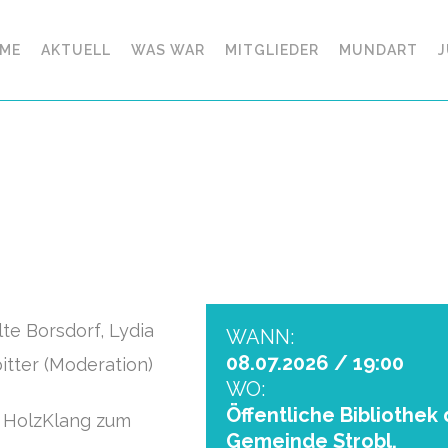
ME
AKTUELL
WAS WAR
MITGLIEDER
MUNDART
J
lte Borsdorf, Lydia
WANN:
08.07.2026 / 19:00
itter (Moderation)
WO:
Öffentliche Bibliothek 
e HolzKlang zum
Gemeinde Strobl,