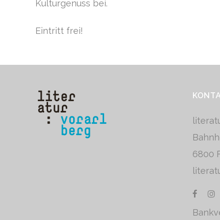
Kulturgenuss bei.
Eintritt frei!
KONT
litera
Bahnh
6800 F
litera
Bankv