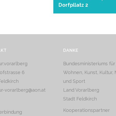
Dorfpllatz 2
AKT
DANKE
tur:vorarlberg
Bundesministeriums für
ofstrasse 6
Wohnen, Kunst, Kultur,
eldkirch
und Sport
tur-vorarlberg@aon.at
Land Vorarlberg
Stadt Feldkirch
Kooperationspartner
erbindung