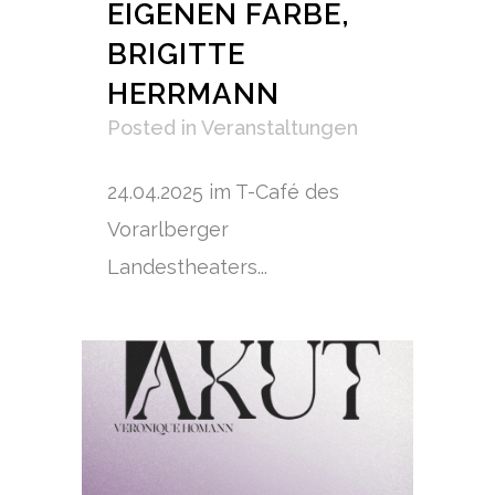
EIGENEN FARBE,
BRIGITTE
HERRMANN
Posted
in
Veranstaltungen
24.04.2025 im T-Café des
Vorarlberger
Landestheaters...