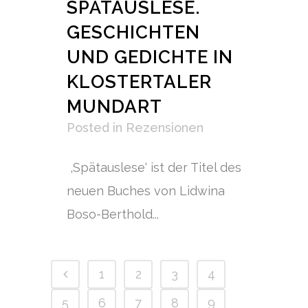
SPÄTAUSLESE.
GESCHICHTEN
UND GEDICHTE IN
KLOSTERTALER
MUNDART
Posted
in
Rezensionen
‚Spätauslese‘ ist der Titel des
neuen Buches von Lidwina
Boso-Berthold...
1
2
3
4
5
6
7
8
9